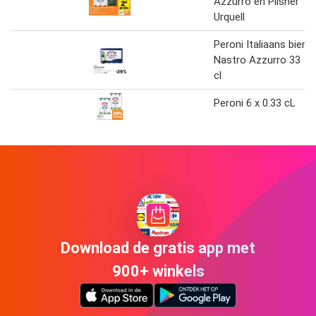
Azzurro en Pilsner
Urquell
Peroni Italiaans bier
Nastro Azzurro 33
cl
Peroni 6 x 0.33 cL
Download de gratis app met
900+ winkels