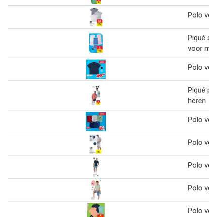
Polo voo
Piqué sh
voor mei
Polo voo
Piqué po
heren
Polo voo
Polo voo
Polo voo
Polo voo
Polo voo