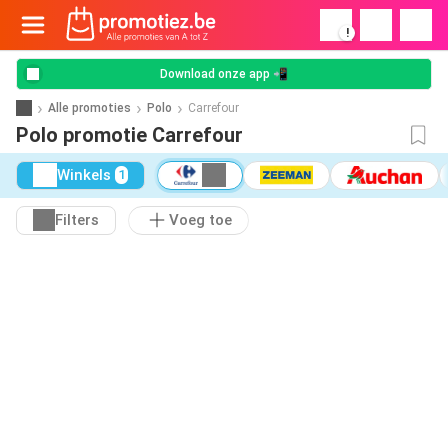
!
Download onze app 📲
Alle promoties
Polo
Carrefour
Polo promotie Carrefour
Winkels
1
Filters
Voeg toe