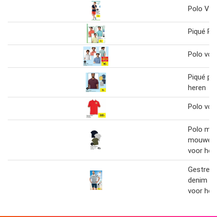
Polo Vo
Piqué Po
Polo voo
Piqué po
heren
Polo voo
Polo met
mouwen e
voor her
Gestreep
denim b
voor her