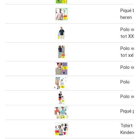
Piqué bi
heren
Polo voo
tot XXL,
Polo voo
tot xxl
Polo voo
Polo
Polo voo
Piqué po
Tshirt O
Kinderen