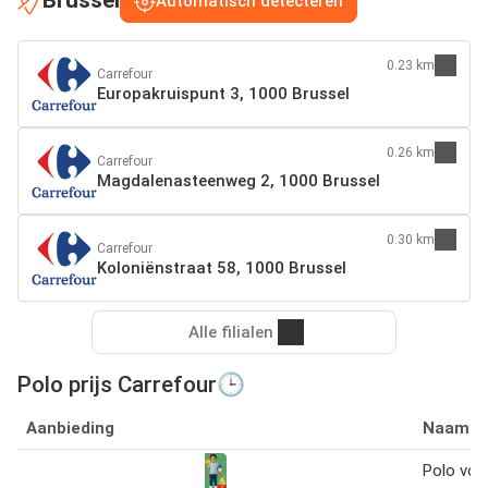
Brussel
Automatisch detecteren
0.23 km
Carrefour
Europakruispunt 3, 1000 Brussel
0.26 km
Carrefour
Magdalenasteenweg 2, 1000 Brussel
0.30 km
Carrefour
Koloniënstraat 58, 1000 Brussel
Alle filialen
Polo prijs Carrefour🕒
Aanbieding
Naam
Polo voo