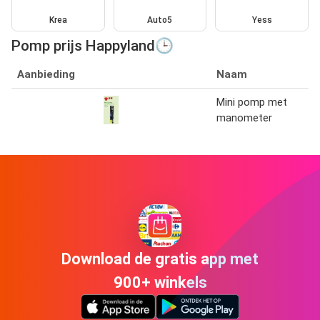
Krea
Auto5
Yess
Pomp prijs Happyland🕒
Aanbieding
Naam
Mini pomp met
manometer
Download de gratis app met
900+ winkels