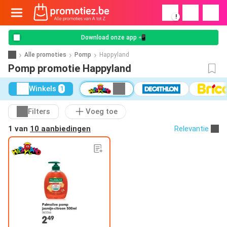
!
Download onze app 📲
Alle promoties
Pomp
Happyland
Pomp promotie Happyland
Winkels
1
Filters
Voeg toe
1 van
10 aanbiedingen
Relevantie