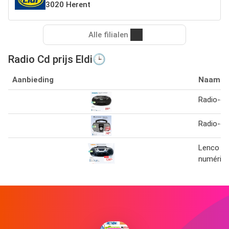
3020 Herent
Alle filialen
Radio Cd prijs Eldi🕒
Aanbieding
Naam
Radio-cd
Radio-cd
Lenco R
numériq