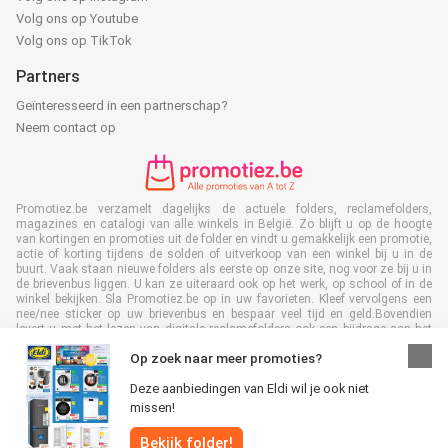
Volg ons op Youtube
Volg ons op TikTok
Partners
Geïnteresseerd in een partnerschap?
Neem contact op
Promotiez.be verzamelt dagelijks de actuele folders, reclamefolders,
magazines en catalogi van alle winkels in België. Zo blijft u op de hoogte
van kortingen en promoties uit de folder en vindt u gemakkelijk een promotie,
actie of korting tijdens de solden of uitverkoop van een winkel bij u in de
buurt. Vaak staan nieuwe folders als eerste op onze site, nog voor ze bij u in
de brievenbus liggen. U kan ze uiteraard ook op het werk, op school of in de
winkel bekijken. Sla Promotiez.be op in uw favorieten. Kleef vervolgens een
nee/nee sticker op uw brievenbus en bespaar veel tijd en geld.Bovendien
levert u met het lezen van digitale reclamefolders ook een bijdrage aan het
terugdringen van papierafval. Dus het is ook goed voor het milieu!
Op zoek naar meer promoties?
Deze aanbiedingen van Eldi wil je ook niet
missen!
Bekijk folder!
Alle rechten voorbehouden © Promotiez.be 2026 |
Disclaimer
|
Algemene