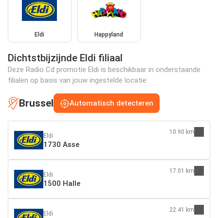
Eldi
Happyland
Dichtstbijzijnde Eldi filiaal
Deze Radio Cd promotie Eldi is beschikbaar in onderstaande
filialen op basis van jouw ingestelde locatie:
Brussel
Automatisch detecteren
10.90 km
Eldi
1730 Asse
17.01 km
Eldi
1500 Halle
22.41 km
Eldi