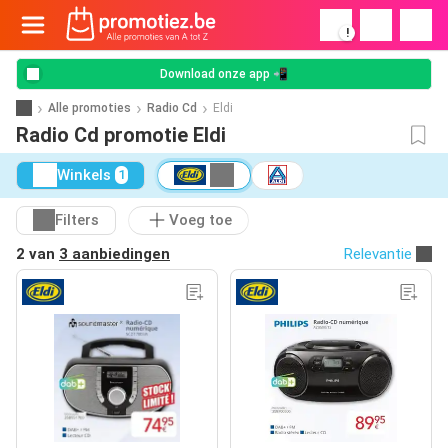
!
Download onze app 📲
Alle promoties
Radio Cd
Eldi
Radio Cd promotie Eldi
Winkels
1
Filters
Voeg toe
2 van
3 aanbiedingen
Relevantie