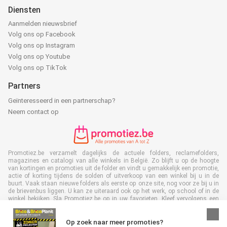
Diensten
Aanmelden nieuwsbrief
Volg ons op Facebook
Volg ons op Instagram
Volg ons op Youtube
Volg ons op TikTok
Partners
Geïnteresseerd in een partnerschap?
Neem contact op
Promotiez.be verzamelt dagelijks de actuele folders, reclamefolders,
magazines en catalogi van alle winkels in België. Zo blijft u op de hoogte
van kortingen en promoties uit de folder en vindt u gemakkelijk een promotie,
actie of korting tijdens de solden of uitverkoop van een winkel bij u in de
buurt. Vaak staan nieuwe folders als eerste op onze site, nog voor ze bij u in
de brievenbus liggen. U kan ze uiteraard ook op het werk, op school of in de
winkel bekijken. Sla Promotiez.be op in uw favorieten. Kleef vervolgens een
nee/nee sticker op uw brievenbus en bespaar veel tijd en geld.Bovendien
levert u met het lezen van digitale reclamefolders ook een bijdrage aan het
terugdringen van papierafval. Dus het is ook goed voor het milieu!
Op zoek naar meer promoties?