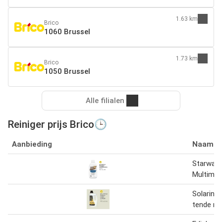
1.63 km
Brico
1060 Brussel
1.73 km
Brico
1050 Brussel
Alle filialen
Reiniger prijs Brico🕒
Aanbieding
Naam
Starwax 
Multimet
Solarine
tende rei