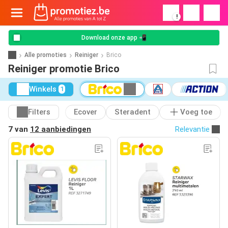
!
Download onze app 📲
Alle promoties
Reiniger
Brico
Reiniger promotie Brico
Winkels
1
Filters
Ecover
Steradent
Voeg toe
7 van
12 aanbiedingen
Relevantie