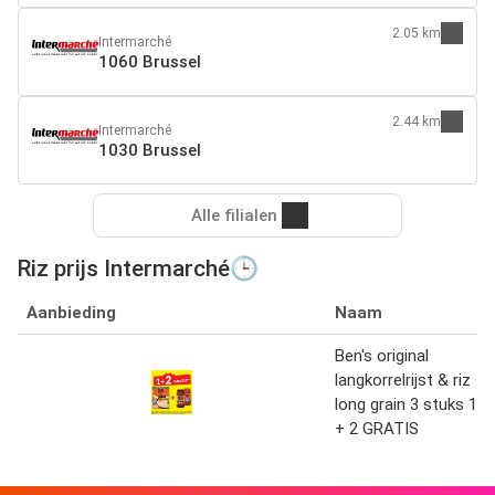
2.05 km
Intermarché
1060 Brussel
2.44 km
Intermarché
1030 Brussel
Alle filialen
Riz prijs Intermarché🕒
Aanbieding
Naam
Ben's original
langkorrelrijst & riz
long grain 3 stuks 1
+ 2 GRATIS