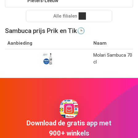
Pieters-Leeuw
Alle filialen
Sambuca prijs Prik en Tik🕒
Aanbieding
Naam
Molari Sambuca 70
cl
Download de gratis app met
900+ winkels