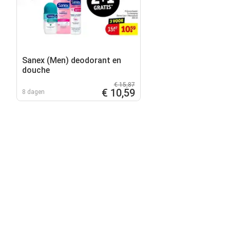
Sanex (Men) deodorant en
douche
€ 15,87
€ 10,59
8 dagen