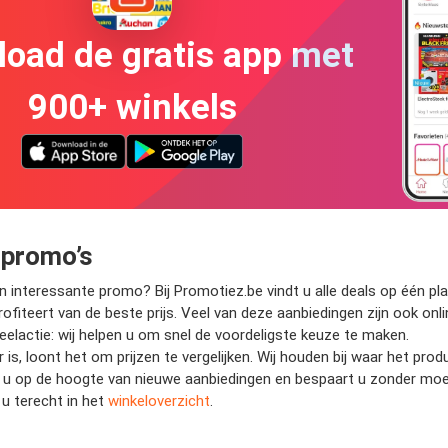
oad de gratis app met
900+ winkels
 promo’s
nteressante promo? Bij Promotiez.be vindt u alle deals op één plaat
fiteert van de beste prijs. Veel van deze aanbiedingen zijn ook onli
deelactie: wij helpen u om snel de voordeligste keuze te maken.
is, loont het om prijzen te vergelijken. Wij houden bij waar het pr
jft u op de hoogte van nieuwe aanbiedingen en bespaart u zonder mo
u terecht in het
winkeloverzicht
.