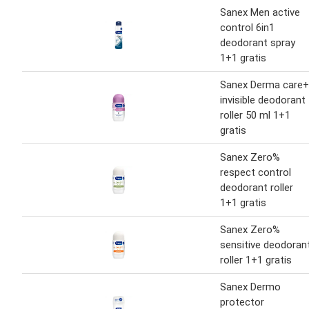
Sanex Men active
control 6in1
deodorant spray
1+1 gratis
Sanex Derma care+
invisible deodorant
roller 50 ml 1+1
gratis
Sanex Zero%
respect control
deodorant roller
1+1 gratis
Sanex Zero%
sensitive deodoran
roller 1+1 gratis
Sanex Dermo
protector