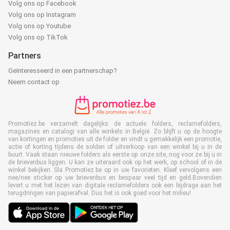
Volg ons op Facebook
Volg ons op Instagram
Volg ons op Youtube
Volg ons op TikTok
Partners
Geïnteresseerd in een partnerschap?
Neem contact op
Promotiez.be verzamelt dagelijks de actuele folders, reclamefolders,
magazines en catalogi van alle winkels in België. Zo blijft u op de hoogte
van kortingen en promoties uit de folder en vindt u gemakkelijk een promotie,
actie of korting tijdens de solden of uitverkoop van een winkel bij u in de
buurt. Vaak staan nieuwe folders als eerste op onze site, nog voor ze bij u in
de brievenbus liggen. U kan ze uiteraard ook op het werk, op school of in de
winkel bekijken. Sla Promotiez.be op in uw favorieten. Kleef vervolgens een
nee/nee sticker op uw brievenbus en bespaar veel tijd en geld.Bovendien
levert u met het lezen van digitale reclamefolders ook een bijdrage aan het
terugdringen van papierafval. Dus het is ook goed voor het milieu!