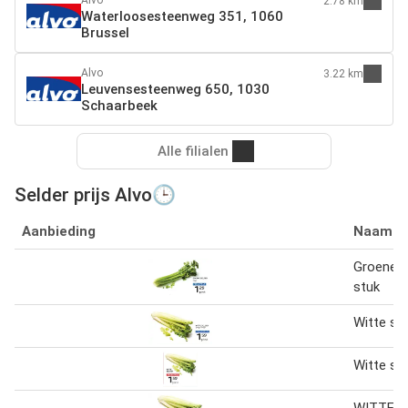
2.78 km
Waterloosesteenweg 351, 1060
Brussel
Alvo
3.22 km
Leuvensesteenweg 650, 1030
Schaarbeek
Alle filialen
Selder prijs Alvo🕒
Aanbieding
Naam
Groene S
stuk
Witte sel
Witte sel
WITTE S