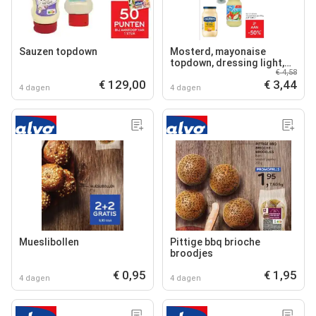
Sauzen topdown
Mosterd, mayonaise
topdown, dressing light,
€ 4,58
mayonaise
€ 129,00
€ 3,44
4 dagen
4 dagen
Mueslibollen
Pittige bbq brioche
broodjes
€ 0,95
€ 1,95
4 dagen
4 dagen