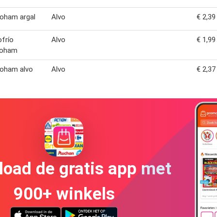
oham argal
Alvo
€ 2,39
frío
Alvo
€ 1,99
noham
noham alvo
Alvo
€ 2,37
oad de gratis app met
900+ winkels