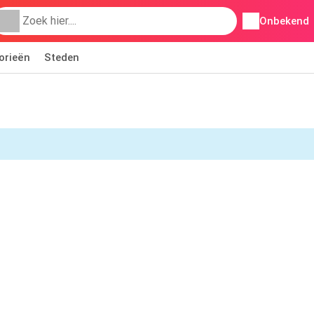
Onbekend
orieën
Steden