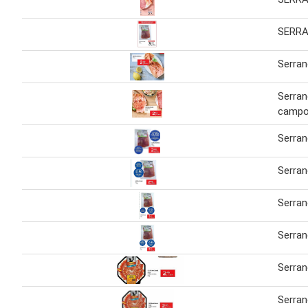
SERR
Serra
Serra
campof
Serra
Serra
Serra
Serra
Serra
Serran