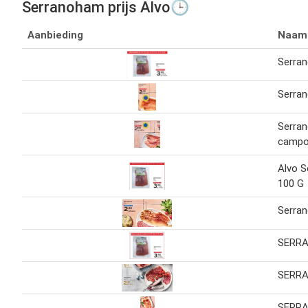
Serranoham prijs Alvo🕒
Aanbieding
Naam
Serra
Serra
Serra
campo
Alvo 
100 G
Serra
SERR
SERR
SERR