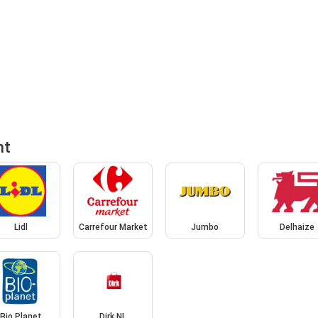
nt
Lidl
Carrefour Market
Jumbo
Delhaize
Bio Planet
Dirk NL