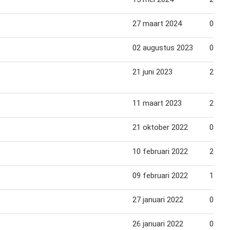
27 maart 2024
09 apr
02 augustus 2023
08 au
21 juni 2023
27 jun
11 maart 2023
21 ma
21 oktober 2022
01 no
10 februari 2022
22 fe
09 februari 2022
16 fe
27 januari 2022
08 fe
26 januari 2022
02 fe