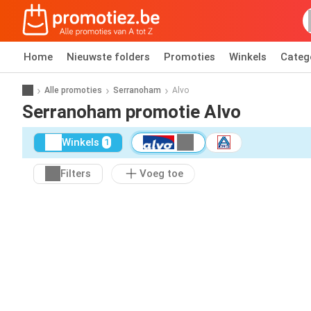
Home
Nieuwste folders
Promoties
Winkels
Categ
Alle promoties
Serranoham
Alvo
Serranoham promotie Alvo
Winkels
1
Filters
Voeg toe