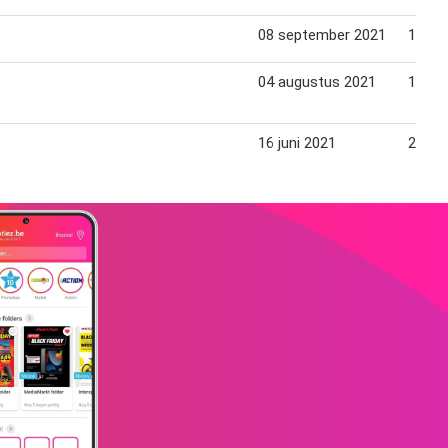
08 september 2021
15 se
04 augustus 2021
11 au
16 juni 2021
23 jun