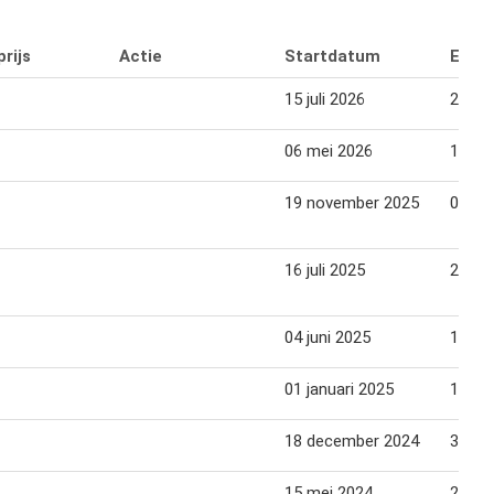
rijs
Actie
Startdatum
Eind
15 juli 2026
28 jul
06 mei 2026
19 me
19 november 2025
02 de
16 juli 2025
29 jul
04 juni 2025
17 jun
01 januari 2025
14 jan
18 december 2024
31 de
15 mei 2024
21 me