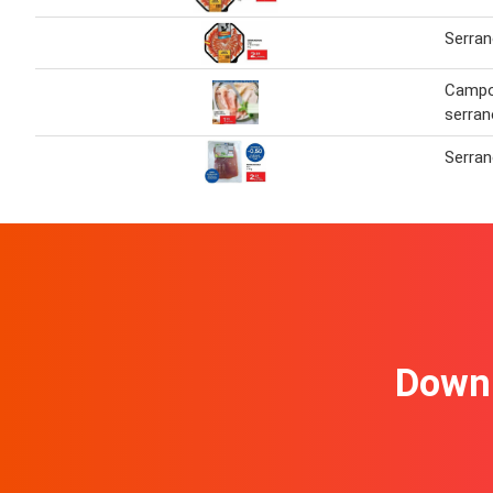
Serran
Campo
serra
Serra
Downl