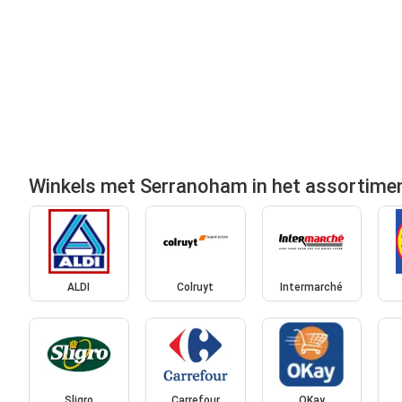
Winkels met Serranoham in het assortime
ALDI
Colruyt
Intermarché
Sligro
Carrefour
OKay