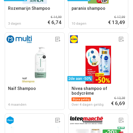
Rozemarijn Shampoo
paranix shampoo
€ 14,99
€ 17,99
€ 6,74
€ 13,49
3 dagen
10 dagen
2de aan -50%
Naïf Shampoo
Nivea shampoo of
bodycrème
€ 13,38
Bijna geldig
€ 6,69
4 maanden
Over 4 dagen geldig