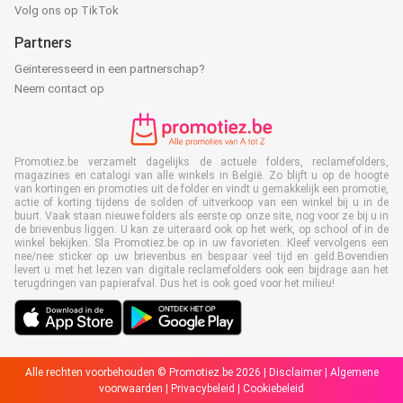
Volg ons op TikTok
Partners
Geïnteresseerd in een partnerschap?
Neem contact op
Promotiez.be verzamelt dagelijks de actuele folders, reclamefolders,
magazines en catalogi van alle winkels in België. Zo blijft u op de hoogte
van kortingen en promoties uit de folder en vindt u gemakkelijk een promotie,
actie of korting tijdens de solden of uitverkoop van een winkel bij u in de
buurt. Vaak staan nieuwe folders als eerste op onze site, nog voor ze bij u in
de brievenbus liggen. U kan ze uiteraard ook op het werk, op school of in de
winkel bekijken. Sla Promotiez.be op in uw favorieten. Kleef vervolgens een
nee/nee sticker op uw brievenbus en bespaar veel tijd en geld.Bovendien
levert u met het lezen van digitale reclamefolders ook een bijdrage aan het
terugdringen van papierafval. Dus het is ook goed voor het milieu!
Alle rechten voorbehouden © Promotiez.be 2026 |
Disclaimer
|
Algemene
voorwaarden
|
Privacybeleid
|
Cookiebeleid