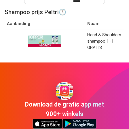
Shampoo prijs Peltri🕒
Aanbieding
Naam
Hand & Shoulders
shampoo 1+1
GRATIS
Download de gratis app met
900+ winkels