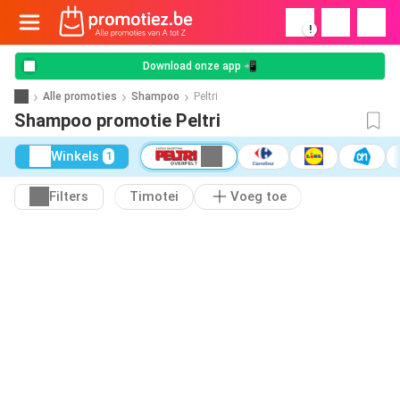
!
Download onze app 📲
Alle promoties
Shampoo
Peltri
Shampoo promotie Peltri
Winkels
1
Filters
Timotei
Voeg toe