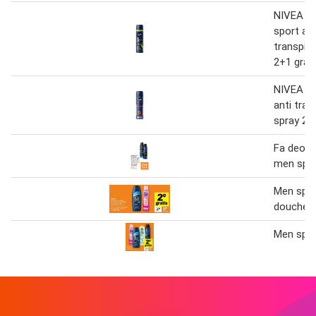
NIVEA M
sport ant
transpira
2+1 grat
NIVEA M
anti tran
spray 2+
Fa deodo
men spo
Men spo
doucheg
Men spo