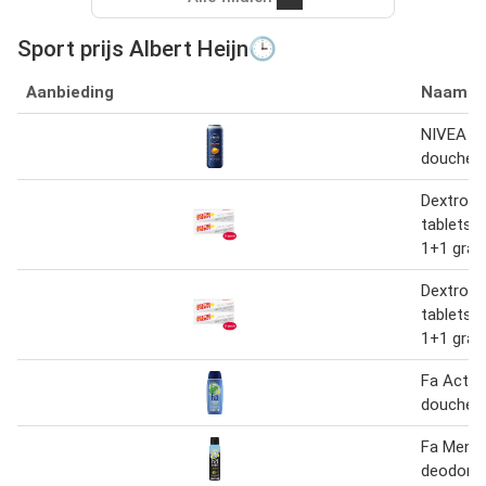
Sport prijs Albert Heijn🕒
Aanbieding
Naam
NIVEA M
douchege
Dextro E
tablets 
1+1 grat
Dextro E
tablets 
1+1 grat
Fa Activ
doucheg
Fa Men s
deodoran