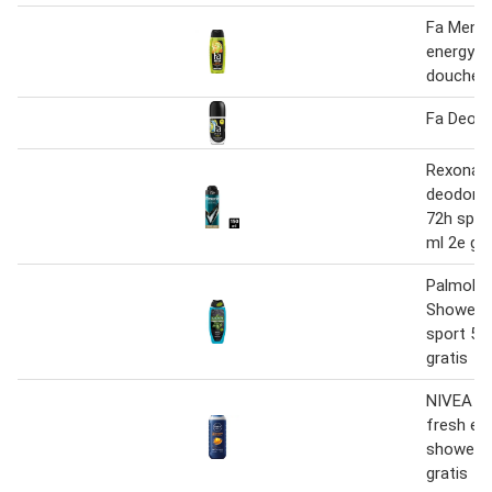
Fa Men s
energy b
doucheg
Fa Deo ro
Rexona 
deodoran
72h spor
ml 2e gra
Palmoliv
Showerg
sport 50
gratis
NIVEA M
fresh ef
shower g
gratis