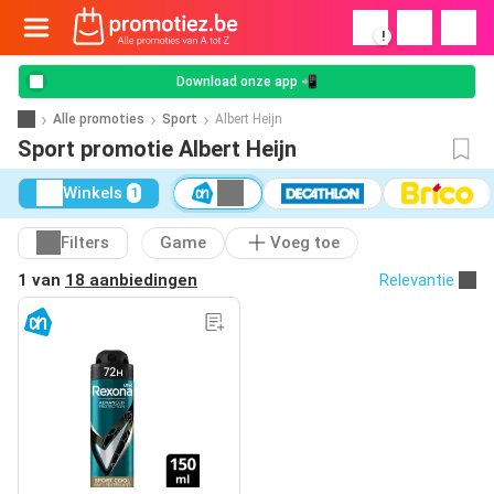
!
Download onze app 📲
Alle promoties
Sport
Albert Heijn
Sport promotie Albert Heijn
Winkels
1
Filters
Game
Voeg toe
1 van
18 aanbiedingen
Relevantie