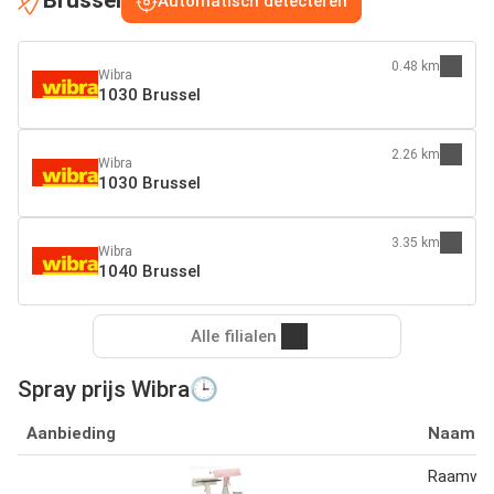
Brussel
Automatisch detecteren
0.48 km
Wibra
1030 Brussel
2.26 km
Wibra
1030 Brussel
3.35 km
Wibra
1040 Brussel
Alle filialen
Spray prijs Wibra🕒
Aanbieding
Naam
Raamwis