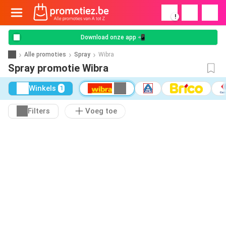
!
Download onze app 📲
Alle promoties
Spray
Wibra
Spray promotie Wibra
Winkels
1
Filters
Voeg toe