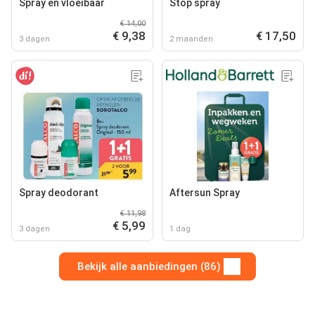
Spray en vloeibaar
Stop spray
€ 14,00
€ 9,38
€ 17,50
3 dagen
2 maanden
Spray deodorant
Aftersun Spray
€ 11,98
€ 5,99
3 dagen
1 dag
Bekijk alle aanbiedingen (86)