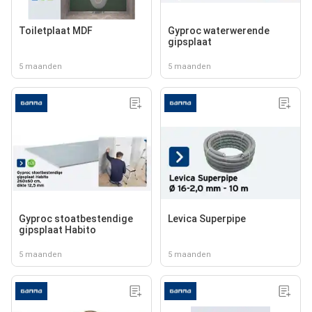
Toiletplaat MDF
Gyproc waterwerende
gipsplaat
5 maanden
5 maanden
Gyproc stoatbestendige
Levica Superpipe
gipsplaat Habito
5 maanden
5 maanden