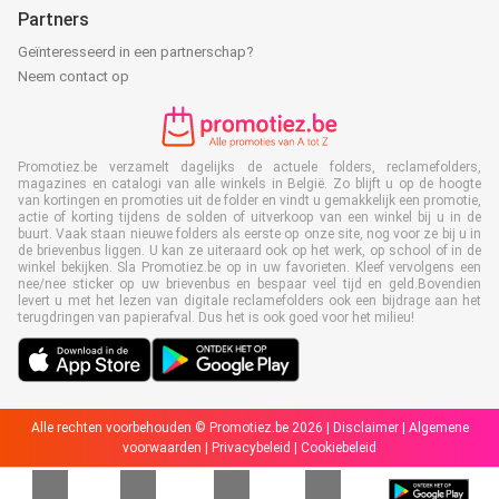
Partners
Geïnteresseerd in een partnerschap?
Neem contact op
Promotiez.be verzamelt dagelijks de actuele folders, reclamefolders,
magazines en catalogi van alle winkels in België. Zo blijft u op de hoogte
van kortingen en promoties uit de folder en vindt u gemakkelijk een promotie,
actie of korting tijdens de solden of uitverkoop van een winkel bij u in de
buurt. Vaak staan nieuwe folders als eerste op onze site, nog voor ze bij u in
de brievenbus liggen. U kan ze uiteraard ook op het werk, op school of in de
winkel bekijken. Sla Promotiez.be op in uw favorieten. Kleef vervolgens een
nee/nee sticker op uw brievenbus en bespaar veel tijd en geld.Bovendien
levert u met het lezen van digitale reclamefolders ook een bijdrage aan het
terugdringen van papierafval. Dus het is ook goed voor het milieu!
Alle rechten voorbehouden © Promotiez.be 2026 |
Disclaimer
|
Algemene
voorwaarden
|
Privacybeleid
|
Cookiebeleid