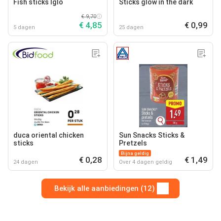
Fish sticks Iglo
Sticks glow in the dark
€ 9,70
€ 4,85
€ 0,99
5 dagen
25 dagen
duca oriental chicken
Sun Snacks Sticks &
sticks
Pretzels
Bijna geldig
€ 0,28
€ 1,49
24 dagen
Over 4 dagen geldig
Bekijk alle aanbiedingen (12)