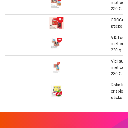
met cock
230 G
CROCO s
sticks 10
VICI suri
met cock
230 g
Vici suri
met cock
230 G
Roka kaa
crispies,
sticks 6