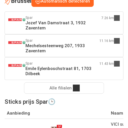
Brussel
Automatisch detecteren
Spar
7.26 km
Jozef Van Damstraat 3, 1932
Zaventem
Spar
11.16 km
Mechelsesteenweg 207, 1933
Zaventem
Spar
11.43 km
Emile Eylenboschstraat 81, 1703
Dilbeek
Alle filialen
Sticks prijs Spar🕒
Aanbieding
Naam
VICI suri