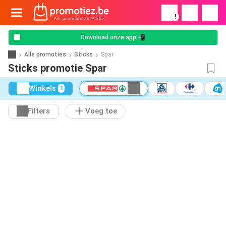
!
Download onze app 📲
Alle promoties
Sticks
Spar
Sticks promotie Spar
Winkels
1
Filters
Voeg toe