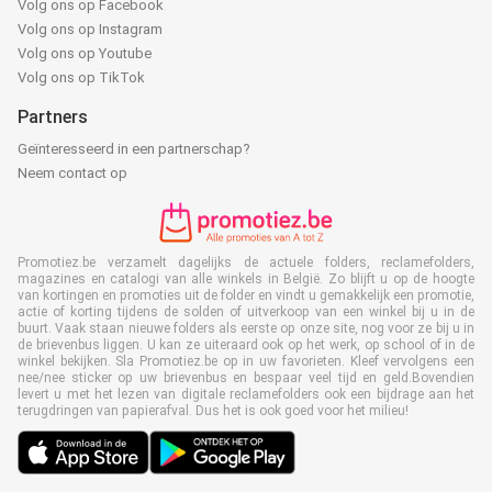
Volg ons op Facebook
Volg ons op Instagram
Volg ons op Youtube
Volg ons op TikTok
Partners
Geïnteresseerd in een partnerschap?
Neem contact op
Promotiez.be verzamelt dagelijks de actuele folders, reclamefolders,
magazines en catalogi van alle winkels in België. Zo blijft u op de hoogte
van kortingen en promoties uit de folder en vindt u gemakkelijk een promotie,
actie of korting tijdens de solden of uitverkoop van een winkel bij u in de
buurt. Vaak staan nieuwe folders als eerste op onze site, nog voor ze bij u in
de brievenbus liggen. U kan ze uiteraard ook op het werk, op school of in de
winkel bekijken. Sla Promotiez.be op in uw favorieten. Kleef vervolgens een
nee/nee sticker op uw brievenbus en bespaar veel tijd en geld.Bovendien
levert u met het lezen van digitale reclamefolders ook een bijdrage aan het
terugdringen van papierafval. Dus het is ook goed voor het milieu!