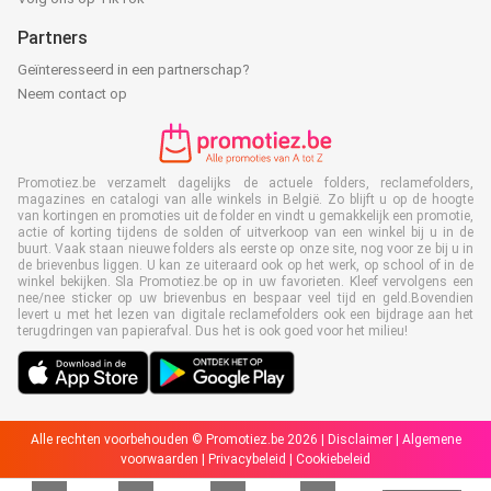
Partners
Geïnteresseerd in een partnerschap?
Neem contact op
Promotiez.be verzamelt dagelijks de actuele folders, reclamefolders,
magazines en catalogi van alle winkels in België. Zo blijft u op de hoogte
van kortingen en promoties uit de folder en vindt u gemakkelijk een promotie,
actie of korting tijdens de solden of uitverkoop van een winkel bij u in de
buurt. Vaak staan nieuwe folders als eerste op onze site, nog voor ze bij u in
de brievenbus liggen. U kan ze uiteraard ook op het werk, op school of in de
winkel bekijken. Sla Promotiez.be op in uw favorieten. Kleef vervolgens een
nee/nee sticker op uw brievenbus en bespaar veel tijd en geld.Bovendien
levert u met het lezen van digitale reclamefolders ook een bijdrage aan het
terugdringen van papierafval. Dus het is ook goed voor het milieu!
Alle rechten voorbehouden © Promotiez.be 2026 |
Disclaimer
|
Algemene
voorwaarden
|
Privacybeleid
|
Cookiebeleid