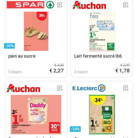
-30%
pain au sucre
Lait fermenté sucré lb6
€ 3,25
€ 2,97
€ 2,27
€ 1,78
5 dagen
2 dagen
-34%