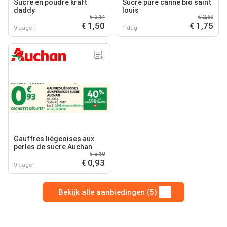
Sucre en poudre kraft
Sucre pure canne bio saint
daddy
louis
€ 2,14
€ 2,69
€ 1,50
€ 1,75
9 dagen
1 dag
Gauffres liégeoises aux
perles de sucre Auchan
€ 3,10
€ 0,93
9 dagen
Bekijk alle aanbiedingen (5)