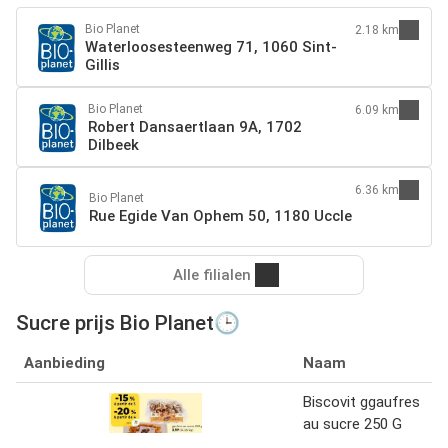
Bio Planet
2.18 km
Waterloosesteenweg 71, 1060 Sint-
Gillis
Bio Planet
6.09 km
Robert Dansaertlaan 9A, 1702
Dilbeek
6.36 km
Bio Planet
Rue Egide Van Ophem 50, 1180 Uccle
Alle filialen
Sucre prijs Bio Planet🕒
Aanbieding
Naam
Biscovit ggaufres
au sucre 250 G