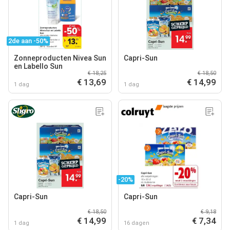
2de aan -50%
Zonneproducten Nivea Sun
Capri-Sun
en Labello Sun
€ 18,25
€ 18,50
€ 13,69
€ 14,99
1 dag
1 dag
-20%
Capri-Sun
Capri-Sun
€ 18,50
€ 9,18
€ 14,99
€ 7,34
1 dag
16 dagen