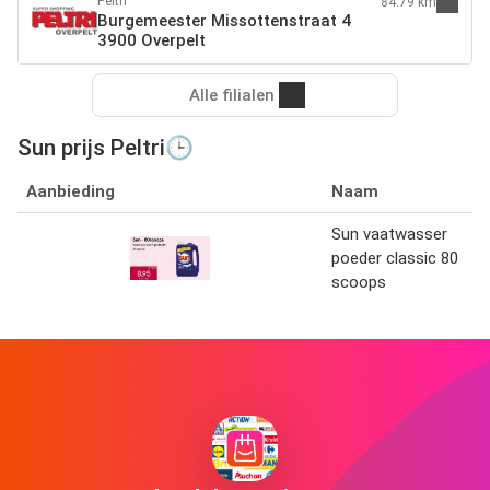
Peltri
84.79 km
Burgemeester Missottenstraat 4
3900 Overpelt
Alle filialen
Sun prijs Peltri🕒
Aanbieding
Naam
Sun vaatwasser
poeder classic 80
scoops