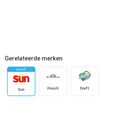
Gerelateerde merken
actief
Frosch
Dreft
Sun