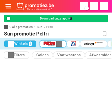
!
Download onze app 📲
Alle promoties
Sun
Peltri
Sun promotie Peltri
Winkels
1
Filters
Golden
Vaatwastabs
Afwasmidde