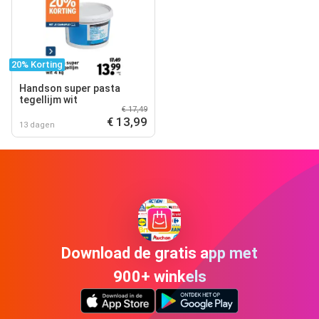
20% Korting
Handson super pasta
tegellijm wit
€ 17,49
€ 13,99
13 dagen
Download de gratis app met
900+ winkels