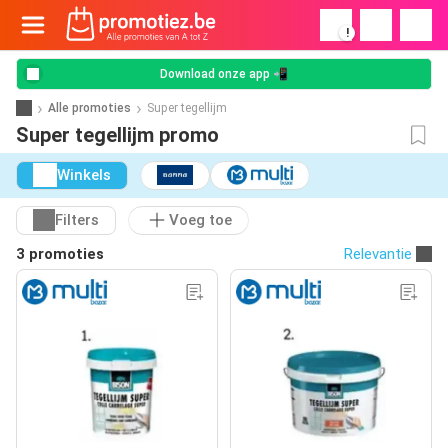
!
Download onze app 📲
Alle promoties
Super tegellijm
Super tegellijm promo
Winkels
Filters
Voeg toe
3 promoties
Relevantie