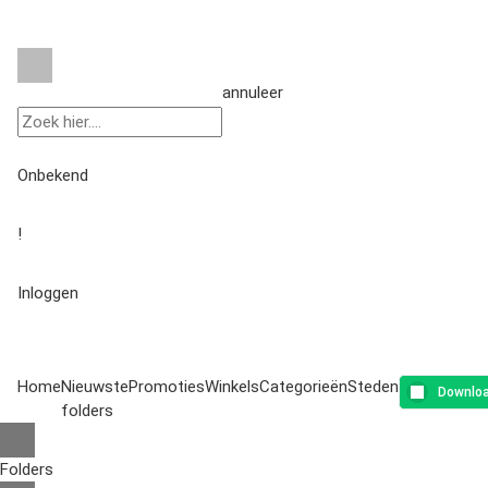
annuleer
Onbekend
!
Inloggen
Home
Nieuwste
Promoties
Winkels
Categorieën
Steden
Downloa
folders
Folders