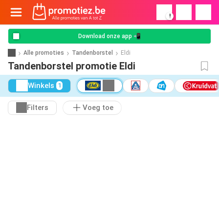
!
Download onze app 📲
Alle promoties
Tandenborstel
Eldi
Tandenborstel promotie Eldi
Winkels
1
Filters
Voeg toe