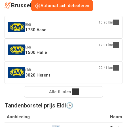
Brussel
Automatisch detecteren
10.90 km
Eldi
1730 Asse
17.01 km
Eldi
1500 Halle
22.41 km
Eldi
3020 Herent
Alle filialen
Tandenborstel prijs Eldi🕒
Aanbieding
Naam