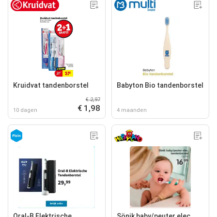
Kruidvat tandenborstel
Babyton Bio tandenborstel
€ 2,97
€ 1,98
10 dagen
4 maanden
Oral-B Elektrische
Sönik baby/peuter elec.