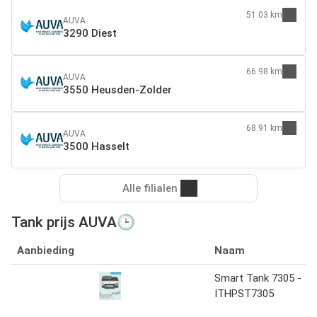
51.03 km
AUVA
3290 Diest
66.98 km
AUVA
3550 Heusden-Zolder
68.91 km
AUVA
3500 Hasselt
Alle filialen
Tank prijs AUVA🕒
Aanbieding
Naam
Smart Tank 7305 -
ITHPST7305