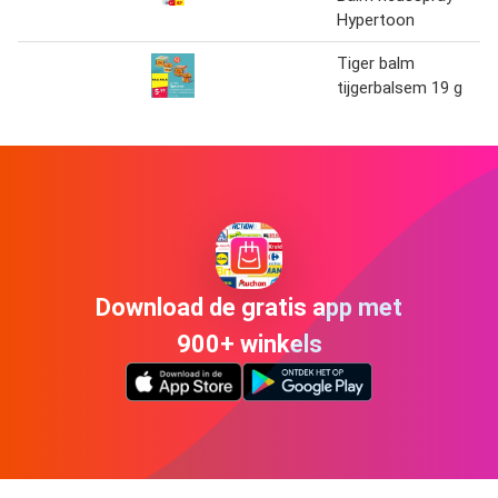
Hypertoon
Tiger balm
tijgerbalsem 19 g
Download de gratis app met
900+ winkels