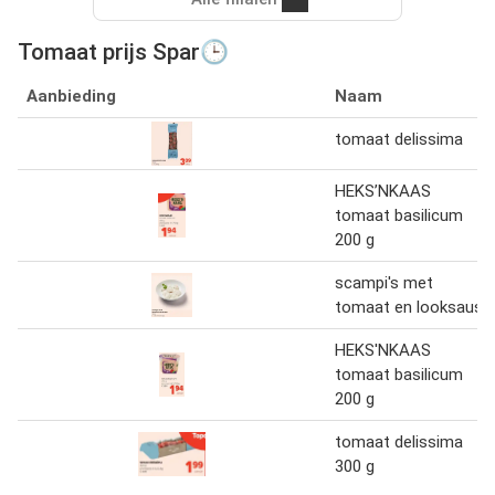
Tomaat prijs Spar🕒
Aanbieding
Naam
tomaat delissima
HEKS’NKAAS
tomaat basilicum
200 g
scampi's met
tomaat en looksaus
HEKS'NKAAS
tomaat basilicum
200 g
tomaat delissima
300 g