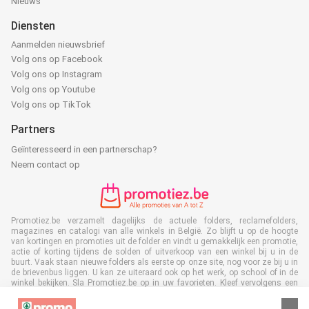
Nieuws
Diensten
Aanmelden nieuwsbrief
Volg ons op Facebook
Volg ons op Instagram
Volg ons op Youtube
Volg ons op TikTok
Partners
Geïnteresseerd in een partnerschap?
Neem contact op
Promotiez.be verzamelt dagelijks de actuele folders, reclamefolders,
magazines en catalogi van alle winkels in België. Zo blijft u op de hoogte
van kortingen en promoties uit de folder en vindt u gemakkelijk een promotie,
actie of korting tijdens de solden of uitverkoop van een winkel bij u in de
buurt. Vaak staan nieuwe folders als eerste op onze site, nog voor ze bij u in
de brievenbus liggen. U kan ze uiteraard ook op het werk, op school of in de
winkel bekijken. Sla Promotiez.be op in uw favorieten. Kleef vervolgens een
nee/nee sticker op uw brievenbus en bespaar veel tijd en geld.Bovendien
levert u met het lezen van digitale reclamefolders ook een bijdrage aan het