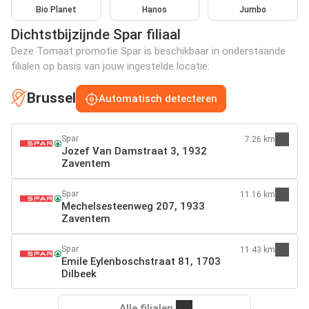
Bio Planet
Hanos
Jumbo
Dichtstbijzijnde Spar filiaal
Deze Tomaat promotie Spar is beschikbaar in onderstaande
filialen op basis van jouw ingestelde locatie:
Brussel
Automatisch detecteren
Spar
7.26 km
Jozef Van Damstraat 3, 1932
Zaventem
Spar
11.16 km
Mechelsesteenweg 207, 1933
Zaventem
Spar
11.43 km
Emile Eylenboschstraat 81, 1703
Dilbeek
Alle filialen