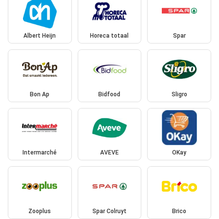
Albert Heijn
Horeca totaal
Spar
Bon Ap
Bidfood
Sligro
Intermarché
AVEVE
OKay
Zooplus
Spar Colruyt
Brico