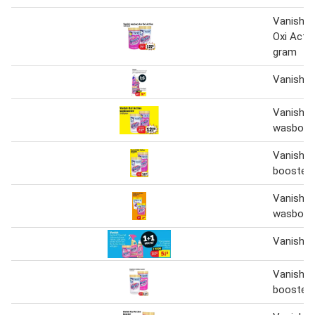
Vanish 
Oxi Acti
gram
Vanish
Vanish O
wasboos
Vanish O
booster
Vanish O
wasboos
Vanish
Vanish O
booster