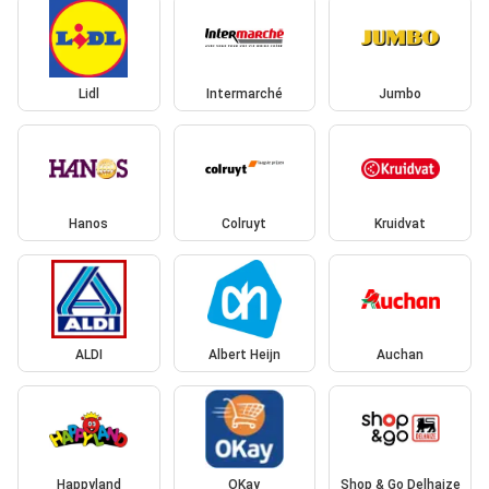
Lidl
Intermarché
Jumbo
Hanos
Colruyt
Kruidvat
ALDI
Albert Heijn
Auchan
Happyland
OKay
Shop & Go Delhaize