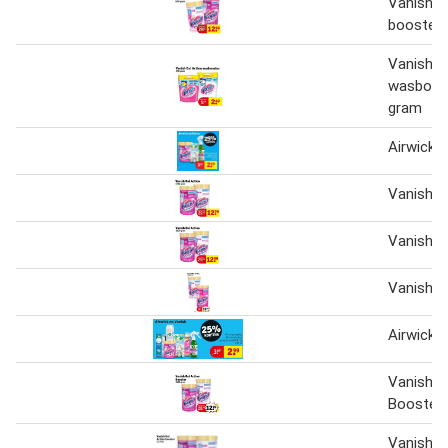
Vanish O
booster
Vanish O
wasboos
gram
Airwick 
Vanish O
Vanish o
Vanish o
Airwick e
Vanish O
Booster
Vanish O