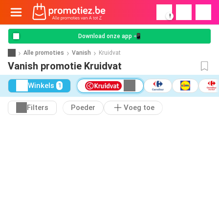
!
Download onze app 📲
Alle promoties
Vanish
Kruidvat
Vanish promotie Kruidvat
Winkels
1
Filters
Poeder
Voeg toe