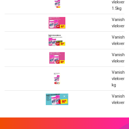
vlekverwi
1.5kg
Vanish
vlekverwi
Vanish
vlekverwi
Vanish
vlekverwi
Vanish
vlekverwi
kg
Vanish
vlekverwi