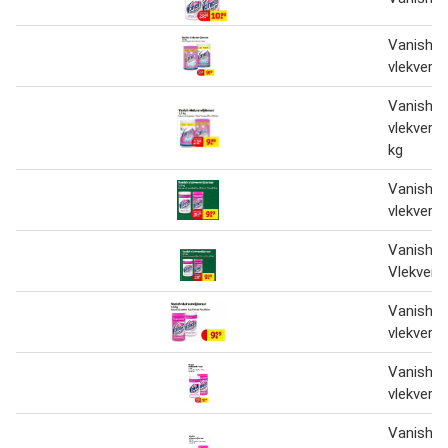
Vanish
vlekverwi
Vanish
vlekverwi
kg
Vanish
vlekverwi
Vanish
Vlekverw
Vanish
vlekverwi
Vanish
vlekverwi
Vanish