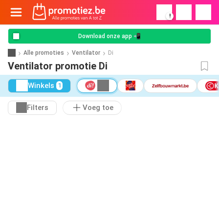
!
Download onze app 📲
Alle promoties
Ventilator
Di
Ventilator promotie Di
Winkels
1
Filters
Voeg toe