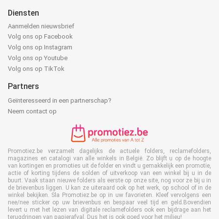
Diensten
Aanmelden nieuwsbrief
Volg ons op Facebook
Volg ons op Instagram
Volg ons op Youtube
Volg ons op TikTok
Partners
Geïnteresseerd in een partnerschap?
Neem contact op
Promotiez.be verzamelt dagelijks de actuele folders, reclamefolders,
magazines en catalogi van alle winkels in België. Zo blijft u op de hoogte
van kortingen en promoties uit de folder en vindt u gemakkelijk een promotie,
actie of korting tijdens de solden of uitverkoop van een winkel bij u in de
buurt. Vaak staan nieuwe folders als eerste op onze site, nog voor ze bij u in
de brievenbus liggen. U kan ze uiteraard ook op het werk, op school of in de
winkel bekijken. Sla Promotiez.be op in uw favorieten. Kleef vervolgens een
nee/nee sticker op uw brievenbus en bespaar veel tijd en geld.Bovendien
levert u met het lezen van digitale reclamefolders ook een bijdrage aan het
terugdringen van papierafval. Dus het is ook goed voor het milieu!