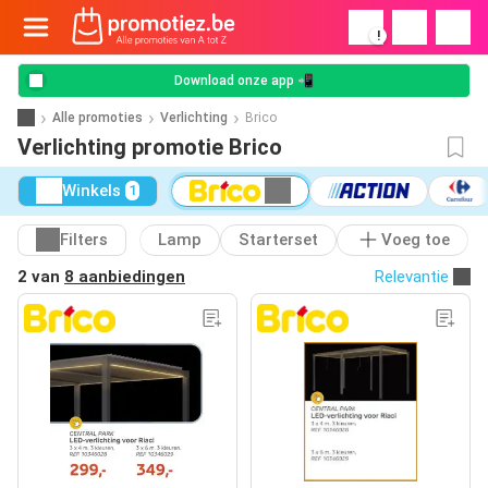
!
Download onze app 📲
Alle promoties
Verlichting
Brico
Verlichting promotie Brico
Winkels
1
Filters
Lamp
Starterset
Voeg toe
2 van
8 aanbiedingen
Relevantie