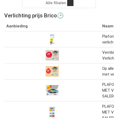
Alle filialen
Verlichting prijs Brico🕒
Aanbieding
Naam
Plafondv
verlichti
Ventilat
Verlichtin
Op alle v
met verlic
PLAFON
MET VER
SALERN
PLAFON
MET VER
SALERN