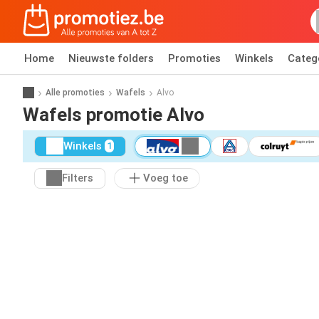
Home
Nieuwste folders
Promoties
Winkels
Categ
Alle promoties
Wafels
Alvo
Wafels promotie Alvo
Winkels
1
Filters
Voeg toe