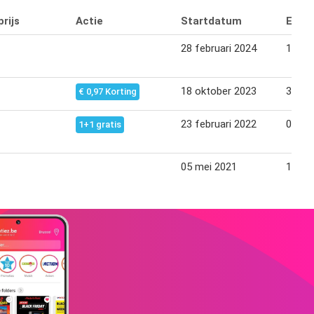
rijs
Actie
Startdatum
Eind
28 februari 2024
12 ma
18 oktober 2023
31 ok
€ 0,97 Korting
23 februari 2022
08 ma
1+1 gratis
05 mei 2021
18 me