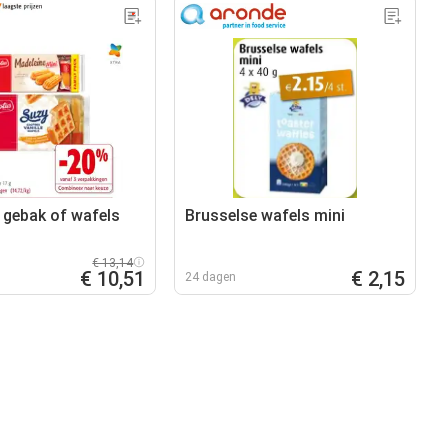
e gebak of wafels
Brusselse wafels mini
€ 13,14
€ 10,51
€ 2,15
24 dagen