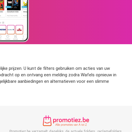
jke prijzen. U kunt de filters gebruiken om acties van uw
ekopdracht op en ontvang een melding zodra Wafels opnieuw in
elijkbare aanbiedingen en alternatieven voor een slimme
Promotiez.be verzamelt dagelijks de actuele folders, reclamefolders,