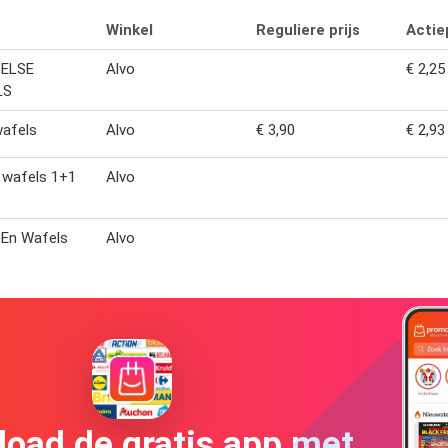
Winkel
Reguliere prijs
Actiep
ELSE
Alvo
€ 2,25
LS
wafels
Alvo
€ 3,90
€ 2,93
 wafels 1+1
Alvo
 En Wafels
Alvo
oad de gratis app met