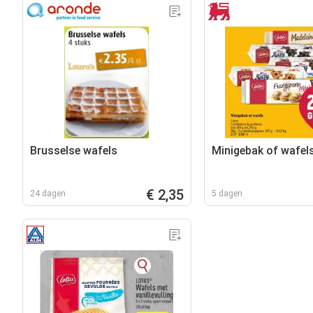
Brusselse wafels
Minigebak of wafel
€ 2,35
24 dagen
5 dagen