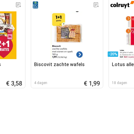
-20%
s
Biscovit zachte wafels
Lotus all
€ 3,58
€ 1,99
4 dagen
18 dagen