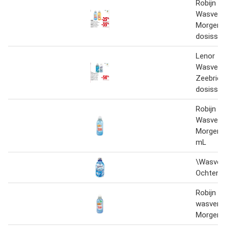
Robijn
Wasverz
Morgend
dosissen
Lenor
Wasverz
Zeebries
dosissen
Robijn
Wasverz
Morgend
mL
\Wasver
Ochtendf
Robijn
wasverz
Morgend