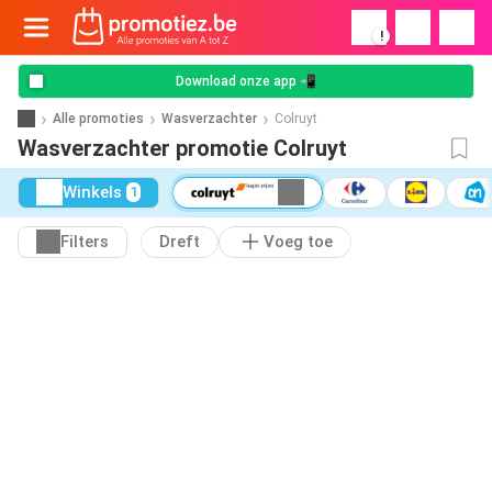
!
Download onze app 📲
Alle promoties
Wasverzachter
Colruyt
Wasverzachter promotie Colruyt
Winkels
1
Filters
Dreft
Voeg toe