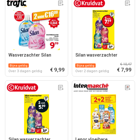
Wasverzachter Silan
Silan wasverzachter
€ 10,47
Bijna geldig
Bijna geldig
€ 9,99
€ 7,99
Over 3 dagen geldig
Over 2 dagen geldig
Silan wasverzachter
Lenor vloeibare