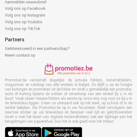
Aanmelden nieuwsbrief
Volg ons op Facebook
Volg ons op Instagram
Volg ons op Youtube
Volg ons op TikTok
Partners
Geïnteresseerd in een partnerschap?
Neem contact op
Promotiez.be verzamelt dagelijks de actuele folders, reclamefolders,
magazines en catalogi van alle winkels in België. Zo blijft u op de hoogte
van kortingen en promoties uit de folder en vindt u gemakkelijk een promotie,
actie of korting tijdens de solden of uitverkoop van een winkel bij u in de
buurt. Vaak staan nieuwe folders als eerste op onze site, nog voor ze bij u in
de brievenbus liggen. U kan ze uiteraard ook op het werk, op school of in de
winkel bekijken. Sla Promotiez.be op in uw favorieten. Kleef vervolgens een
nee/nee sticker op uw brievenbus en bespaar veel tijd en geld.Bovendien
levert u met het lezen van digitale reclamefolders ook een bijdrage aan het
terugdringen van papierafval. Dus het is ook goed voor het milieu!