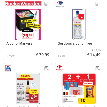
Alcohol Markers
Gordon's alcohol free
€ 16,49
€ 79,99
€ 14,49
1 week
1 dag