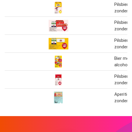
Pilsbier 
zonder a
Pilsbier 
zonder a
Pilsbier 
zonder a
Bier met
alcohol
Pilsbier,
zonder a
Aperitie
zonder a