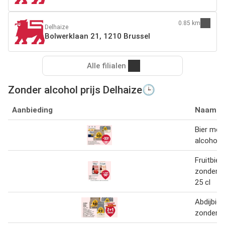
0.85 km
Delhaize
Bolwerklaan 21, 1210 Brussel
Alle filialen
Zonder alcohol prijs Delhaize🕒
Aanbieding
Naam
Bier met
alcohol
Fruitbier
zonder a
25 cl
Abdijbie
zonder a