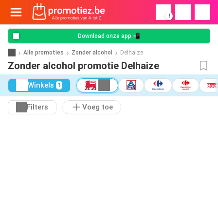
!
Download onze app 📲
Alle promoties
Zonder alcohol
Delhaize
Zonder alcohol promotie Delhaize
Winkels
1
Filters
Voeg toe