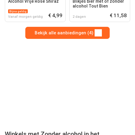
Alcohol Vrije Rosé Shiraz
Blikjes bier met of zonder
alcohol Tout Bien
Bijna geldig
€ 4,99
€ 11,58
Vanaf morgen geldig
2 dagen
Bekijk alle aanbiedingen (4)
Winkels met Zonder alcohol in het