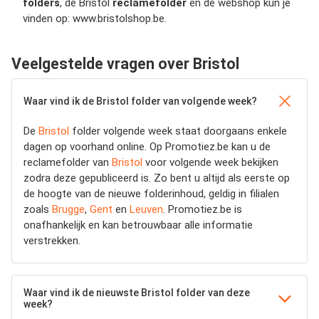
folders
, de Bristol
reclamefolder
en de webshop kun je
vinden op: www.bristolshop.be.
Veelgestelde vragen over Bristol
Waar vind ik de Bristol folder van volgende week?
De
Bristol
folder volgende week staat doorgaans enkele
dagen op voorhand online. Op Promotiez.be kan u de
reclamefolder van
Bristol
voor volgende week bekijken
zodra deze gepubliceerd is. Zo bent u altijd als eerste op
de hoogte van de nieuwe folderinhoud, geldig in filialen
zoals
Brugge
,
Gent
en
Leuven
. Promotiez.be is
onafhankelijk en kan betrouwbaar alle informatie
verstrekken.
Waar vind ik de nieuwste Bristol folder van deze
week?