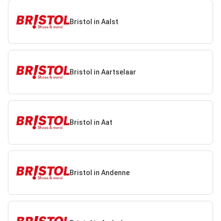
Bristol in Aalst
Bristol in Aartselaar
Bristol in Aat
Bristol in Andenne