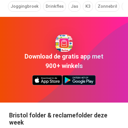
Joggingbroek
Drinkfles
Jas
K3
Zonnebril
S
Download de gratis app met
900+ winkels
Bristol folder & reclamefolder deze
week