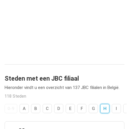
Steden met een JBC filiaal
Hieronder vindt u een overzicht van 137 JBC filialen in België.
118 Steden
0-9
A
B
C
D
E
F
G
H
I