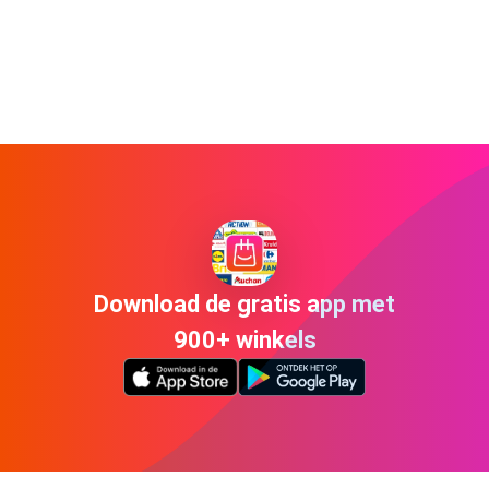
Download de gratis app met
900+ winkels