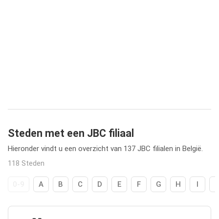
Steden met een JBC filiaal
Hieronder vindt u een overzicht van 137 JBC filialen in België.
118 Steden
0-9
A
B
C
D
E
F
G
H
I