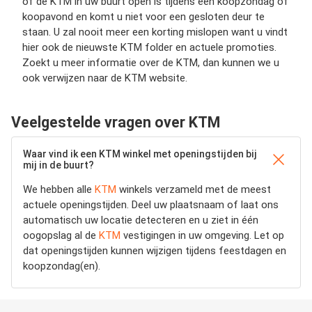
of de KTM in uw buurt open is tijdens een koopzondag of
koopavond en komt u niet voor een gesloten deur te
staan. U zal nooit meer een korting mislopen want u vindt
hier ook de nieuwste KTM folder en actuele promoties.
Zoekt u meer informatie over de KTM, dan kunnen we u
ook verwijzen naar de KTM website.
Veelgestelde vragen over KTM
Waar vind ik een KTM winkel met openingstijden bij
mij in de buurt?
We hebben alle
KTM
winkels verzameld met de meest
actuele openingstijden.
Deel uw plaatsnaam of laat ons
automatisch uw locatie detecteren en u ziet in één
oogopslag al de
KTM
vestigingen in uw omgeving. Let op
dat openingstijden kunnen wijzigen tijdens feestdagen en
koopzondag(en).