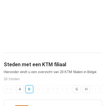
Steden met een KTM filiaal
Hieronder vindt u een overzicht van 20 KTM filialen in België.
20 Steden
0-9
A
B
C
D
E
F
G
H
I