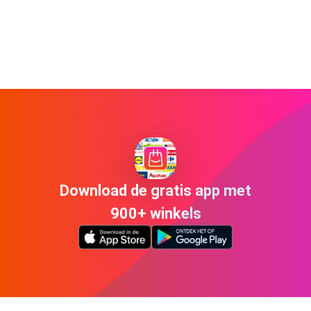
Download de gratis app met
900+ winkels