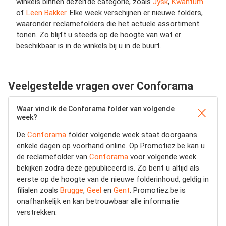
winkels binnen dezelfde categorie, zoals
Jysk
,
Kwantum
of
Leen Bakker
. Elke week verschijnen er nieuwe folders,
waaronder reclamefolders die het actuele assortiment
tonen. Zo blijft u steeds op de hoogte van wat er
beschikbaar is in de winkels bij u in de buurt.
Veelgestelde vragen over Conforama
Waar vind ik de Conforama folder van volgende
week?
De
Conforama
folder volgende week staat doorgaans
enkele dagen op voorhand online. Op Promotiez.be kan u
de reclamefolder van
Conforama
voor volgende week
bekijken zodra deze gepubliceerd is. Zo bent u altijd als
eerste op de hoogte van de nieuwe folderinhoud, geldig in
filialen zoals
Brugge
,
Geel
en
Gent
. Promotiez.be is
onafhankelijk en kan betrouwbaar alle informatie
verstrekken.