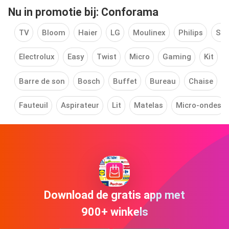
Nu in promotie bij: Conforama
TV
Bloom
Haier
LG
Moulinex
Philips
Sa
Electrolux
Easy
Twist
Micro
Gaming
Kit
Barre de son
Bosch
Buffet
Bureau
Chaise
Fauteuil
Aspirateur
Lit
Matelas
Micro-ondes
Download de gratis app met
900+ winkels