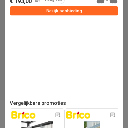
€ 193,00
Bekijk aanbieding
Vergelijkbare promoties
pagina
Volgende folder
1
/53
Zoek