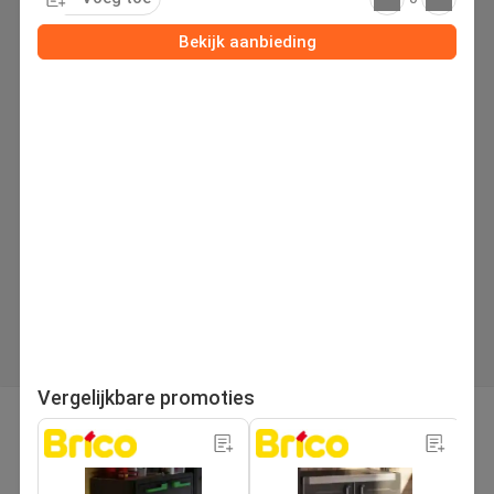
Bekijk aanbieding
Vergelijkbare promoties
pagina
Volgende folder
1
/103
Zoek