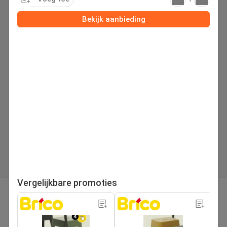
Bekijk aanbieding
Vergelijkbare promoties
pagina
Volgende folder
1
/280
Zoek