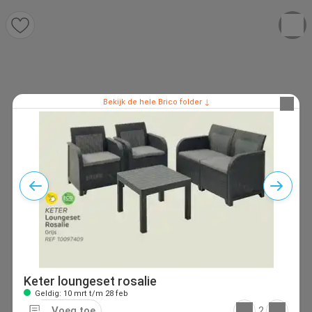
Bekijk de hele Brico folder ↓
Keter loungeset rosalie
Geldig: 10 mrt t/m 28 feb
Voeg toe
2