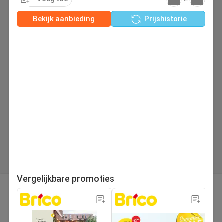
Bekijk aanbieding
Prijshistorie
Vergelijkbare promoties
pagina
Volgende folder
1
/280
Zoek