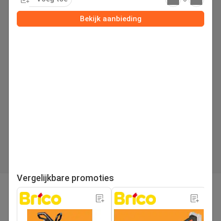
Bekijk aanbieding
Vergelijkbare promoties
pagina
Volgende folder
1
/280
Zoek