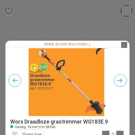
Bekijk de hele Brico folder ↓
Worx Draadloze grastrimmer WG183E.9
Geldig: 10 mrt t/m 28 feb
Voeg toe
0