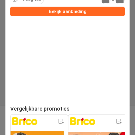
Bekijk aanbieding
Vergelijkbare promoties
pagina
Volgende folder
1
/280
Zoek