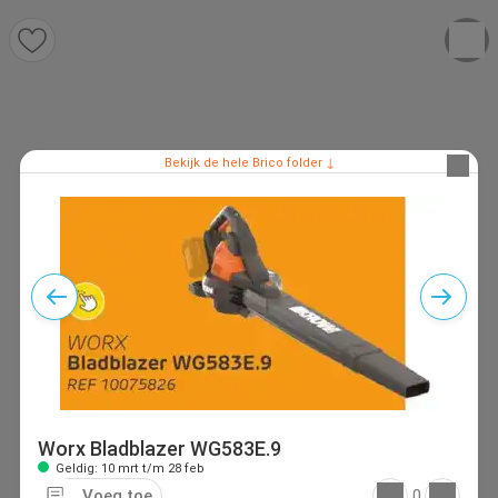
Bekijk de hele Brico folder ↓
Worx Bladblazer WG583E.9
Geldig: 10 mrt t/m 28 feb
Voeg toe
0