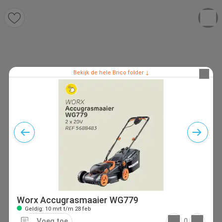
Bekijk de hele Brico folder ↓
Worx Accugrasmaaier WG779
Geldig: 10 mrt t/m 28 feb
Voeg toe
0