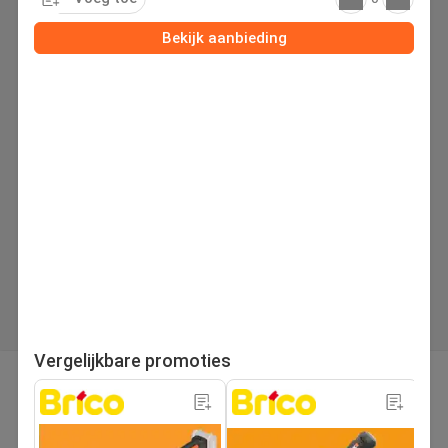
Bekijk aanbieding
Vergelijkbare promoties
pagina
Volgende folder
1
/280
Zoek