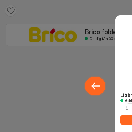
Brico folder
Geldig t/m 30 sep
Brico folder
Geldig t/m 30 sep
Libé
Geld