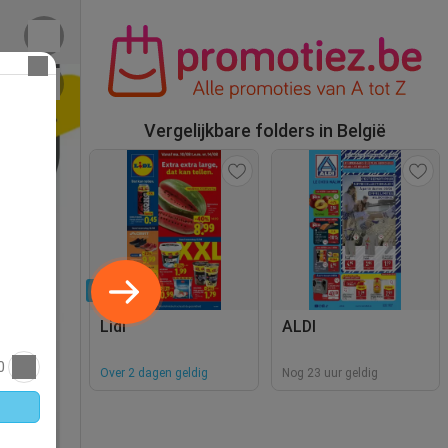
Vergelijkbare folders in België
Nieuw
Lidl
ALDI
0
Over 2 dagen geldig
Nog 23 uur geldig