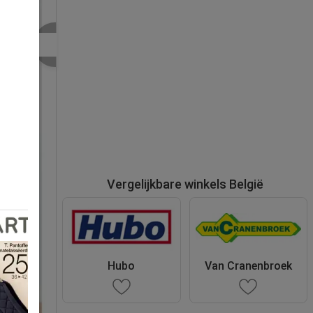
Vergelijkbare winkels België
Hubo
Van Cranenbroek