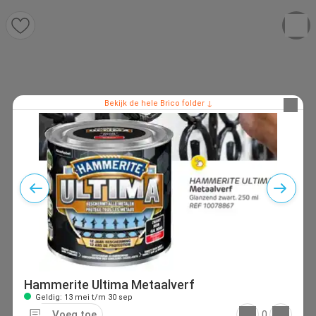
Bekijk de hele Brico folder ↓
Hammerite Ultima Metaalverf
Geldig: 13 mei t/m 30 sep
Voeg toe
0