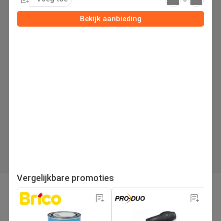
Bekijk aanbieding
Vergelijkbare promoties
pagina
Volgende folder
1
/155
Zoek