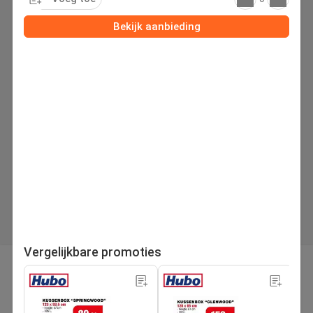
Bekijk aanbieding
Vergelijkbare promoties
pagina
Volgende folder
1
/65
Zoek