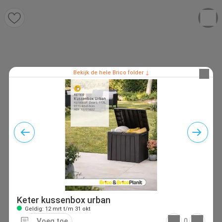
Bekijk de hele Brico folder ↓
Keter kussenbox urban
Geldig: 12 mrt t/m 31 okt
Voeg toe
0