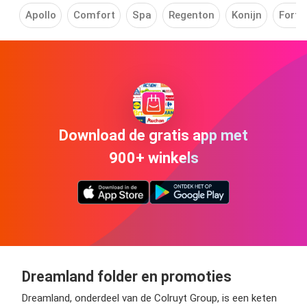
Apollo
Comfort
Spa
Regenton
Konijn
Fortn
Download de gratis app met
900+ winkels
Dreamland folder en promoties
Dreamland, onderdeel van de Colruyt Group, is een keten