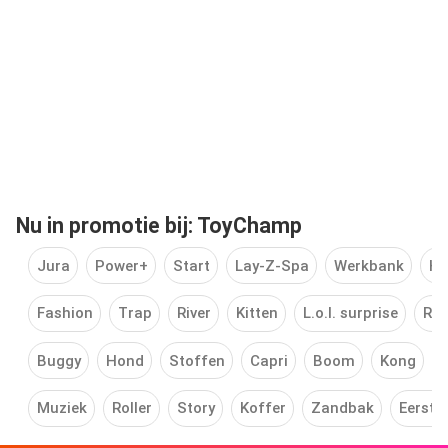
Nu in promotie bij: ToyChamp
Jura
Power+
Start
Lay-Z-Spa
Werkbank
He
Fashion
Trap
River
Kitten
L.o.l. surprise
Reb
Buggy
Hond
Stoffen
Capri
Boom
Kong
Muziek
Roller
Story
Koffer
Zandbak
Eerste