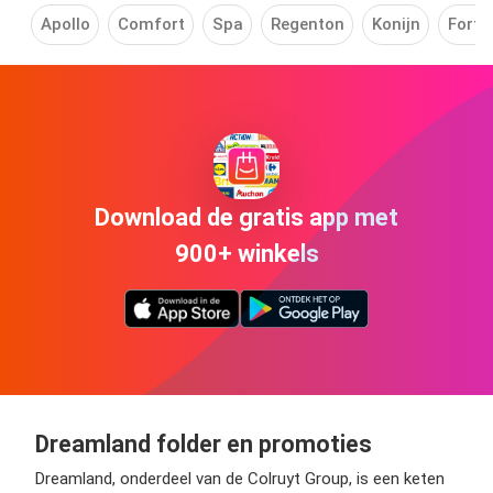
Apollo
Comfort
Spa
Regenton
Konijn
Fortn
Download de gratis app met
900+ winkels
Dreamland folder en promoties
Dreamland, onderdeel van de Colruyt Group, is een keten